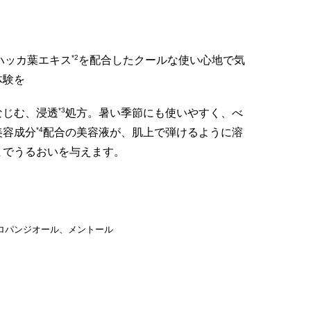
*2
ハッカ葉エキス
を配合したクールな使い心地で気
体験を
*3
なじむ、浸透
処方。暑い季節にも使いやすく、べ
*4
美容成分
配合の美容液が、肌上で弾けるように溶
までうるおいを与えます。
ロパンジオール、メントール
湿