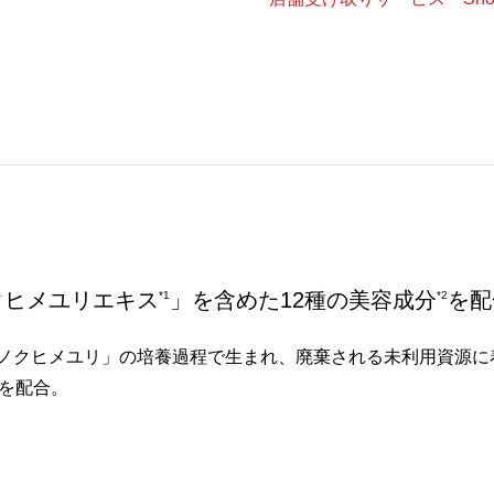
クヒメユリエキス
」を含めた12種の美容成分
を配
*1
*2
ノクヒメユリ」の培養過程で生まれ、廃棄される未利用資源に
分を配合。