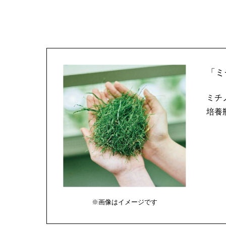
「ミ
ミチ
培養
※画像はイメージです