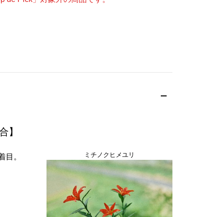
合】
ミチノクヒメユリ
着目。