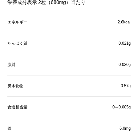
栄養成分表示 2粒（680mg）当たり
エネルギー
2.6kcal
たんぱく質
0.021g
脂質
0.020g
炭水化物
0.57g
食塩相当量
0～0.005g
鉄
6.0mg