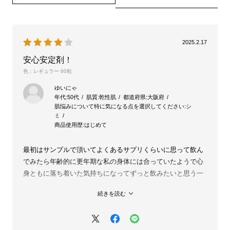
2025.2.17
安心安定剤！
色：レギュラー 60粒
ゆいにゃ
年代:
50代
肌質:
乾性肌
都道府県:
大阪府
肌悩みについて特に気になる点を選択してください:
シ
ミ
商品使用歴:
はじめて
最初はサンプルで頂いてよくあるサプリくらいに思って飲ん
でみたら年齢的に更年期な私の身体には合っていたようで心
身ともに落ち着いた気持ちになってずっと飲みたいと思う一
品になりました。
続きを読む
ただお値段がお高いのでなかなか続けるのは厳しいかなと思
うこのごろです…。