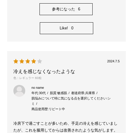
参考になった
6
Like!
0
2024.7.5
冷えを感じなくなったような
色：レギュラー 60粒
no name
年代:
30代
肌質:
敏感肌
都道府県:
兵庫県
肌悩みについて特に気になる点を選択してください:
シ
ミ
商品使用歴:
リピート中
冷房下で過ごすことが多いため、手足の冷えを感じていまし
たが、これを服用してからは改善されたような気がします。