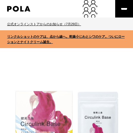
公式オンラインストアからのお知らせ（7月29日）
リンクルショットのケアは、点から線へ。乾燥小じわとシワのケア。ついにロー
ションとナイトクリーム誕生。