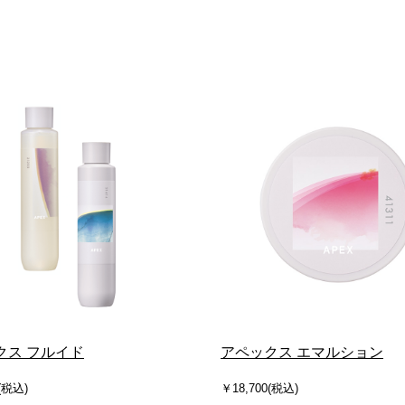
クス フルイド
アペックス エマルション
(税込)
￥18,700(税込)