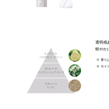
透明感
軽やか
香り
モイ