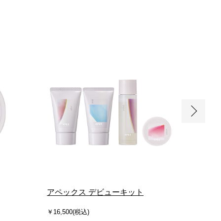
アペックス デビューキット
アペッ
ュ
￥16,500(税込)