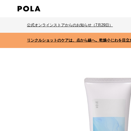
公式オンラインストアからのお知らせ（7月29日）
リンクルショットのケアは、点から線へ。乾燥小じわを目立