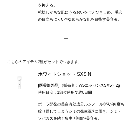
を抑える。
乾燥しがちな肌にうるおいを与えひきしめ、毛穴
*4
の目立ちにくい
なめらかな肌を目指す美容液。
+
こちらのアイテム2種がセットでつきます。
ホワイトショット SXS N
[医薬部外品]（販売名：WSエッセンスSXS）2g
使用目安：1部位使用で約8日間
*2
ポーラ開発の美白有効成分ルシノール®
が何度も
*3
繰り返してしまうシミの発生源
に届き、シミ・
*5
*1
ソバカスを防ぐ集中
美白
美容液。