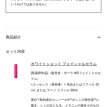
いうわけではありません）
商品紹介
セット内容
ホワイトショット フェイシャルセラム
[医薬部外品]（販売名：ポーラ WSフェイシャルセ
ラム）
<エッセンス（美容液）> 本品またはリフィル 25
ｍL または ラージ リフィル 50mL
*1
*2
*3
美白
有効成分ルシノール®
がシミの発生源
に
届き、シミの元となる、メラニンの発生そのもの