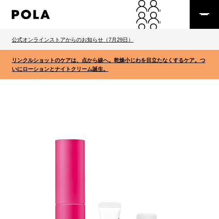
公式オンラインストアからのお知らせ（7月29日）
リンクルショットのケアは、点から線へ。乾燥小じわを目立たなくするケア。つ
いにローションとナイトクリーム誕生。