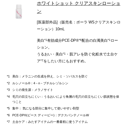
ホワイトショット クリアスキンローショ
ン
[医薬部外品]（販売名：ポーラ WSクリアスキンロ
ーション）10mL
*1
*6
*1
美白
有効成分PCE-DP®
配合の白濁美白
ロー
ション。
*1
うるおい・美白
・肌アレを防ぐ化粧水で土台ケ
*7
ア
をしたい方にもおすすめ。
美白：メラニンの生成を抑え、シミ・ソバカスを防ぐ
ルシノール®：4－n－ブチルレゾルシン
シミの発生源：メラノサイト
毛穴の目立ちにくい：うるおいにより角層の毛穴の目立ちにくい肌状態を保
つこと
集中： 気になる部分に集中して使いやすい剤型
PCE-DP®(ピース ディーピー)：デクスパンテノールW
土台ケア：みたすアイテムの一番最初に使うアイテム