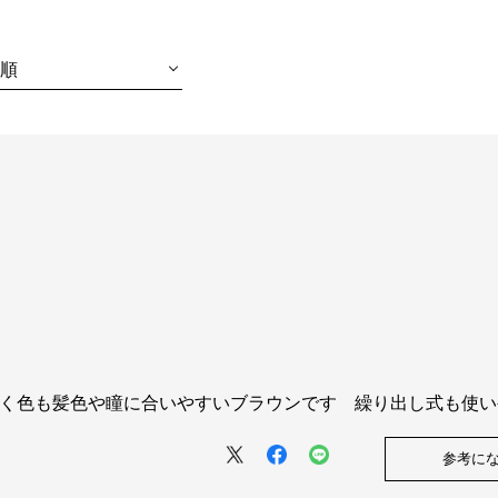
順
よく色も髪色や瞳に合いやすいブラウンです 繰り出し式も使
参考に