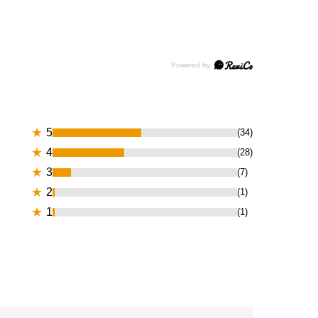
★
5
(34)
★
4
(28)
★
3
(7)
★
2
(1)
★
1
(1)