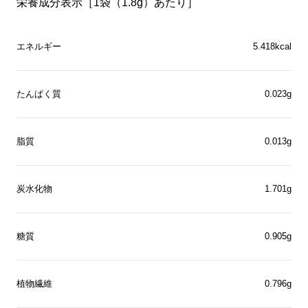
栄養成分表示［1袋（1.8g）あたり］
エネルギー
5.418kcal
たんぱく質
0.023g
脂質
0.013g
炭水化物
1.701g
糖質
0.905g
植物繊維
0.796g