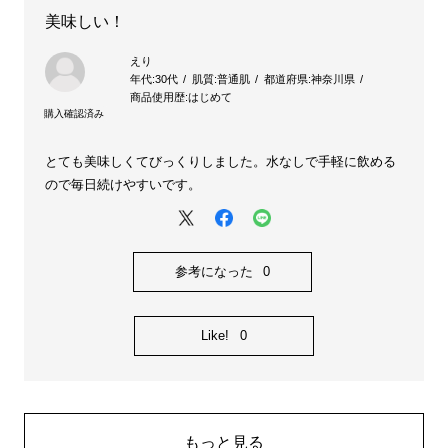
美味しい！
えり
年代:
30代
肌質:
普通肌
都道府県:
神奈川県
商品使用歴:
はじめて
とても美味しくてびっくりしました。水なしで手軽に飲める
ので毎日続けやすいです。
参考になった
0
Like!
0
もっと見る