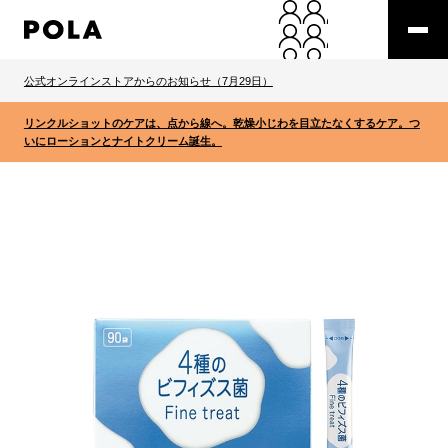
公式オンラインストアからのお知らせ（7月29日）
リンクルショットのケアは、点から線へ。乾燥小じわを目立たなくするケア。つ
いにローションとナイトクリーム誕生。