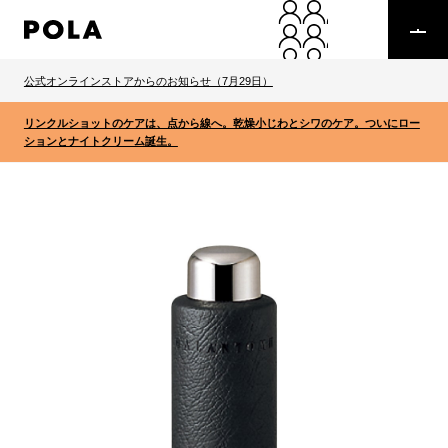
公式オンラインストアからのお知らせ（7月29日）
リンクルショットのケアは、点から線へ。乾燥小じわとシワのケア。ついにロー
ションとナイトクリーム誕生。