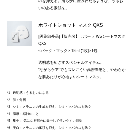
のを抑える。清らかに澄みわたるような、うるお
いのある素肌を。
ホワイトショット マスク QXS
[医薬部外品]【販売名】：ポーラ WSシートマスク
QXS
<パック・マック> 18mL(1枚)×1包
透明感をめざすスペシャルアイテム。
“ながらケア”でもズレにくい高密着感と、やわらか
な肌あたりが心地よいシートマスク。
透明感：うるおいによる
肌：角層
シミ：メラニンの生成を抑え、シミ・ソバカスを防ぐ
濃厚：感触のこと
集中： 気になる部分に集中して使いやすい剤型
美白：メラニンの蓄積を抑え、シミ・ソバカスを防ぐ