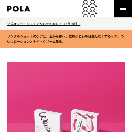
公式オンラインストアからのお知らせ（7月29日）
リンクルショットのケアは、点から線へ。乾燥小じわを目立たなくするケア。つ
いにローションとナイトクリーム誕生。