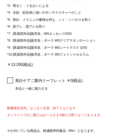
明るく：うるおいによる
全顔：顔全体に使いやすいテクスチャーのこと
美白：メラニンの蓄積を抑え、シミ・ソバカスを防ぐ
肌アレ：肌アレを防ぐ
[医薬部外品]販売名：WSエッセンスSXS
[医薬部外品]販売名：ポーラ WSクリアスキンローション
[医薬部外品]販売名：ポーラ WSシートマスク QXS
[医薬部外品]販売名：ポーラ WSフェイシャルセラム
￥13,200(税込)
美白ケアご案内リーフレット ￥0(税込)
本品と一緒に購入する
数量限定発売。なくなり次第、終了となります
オンラインでのご購入はお一人さま2個が上限となっております。
※が付いている商品は、軽減税率対象品（8%）となります。