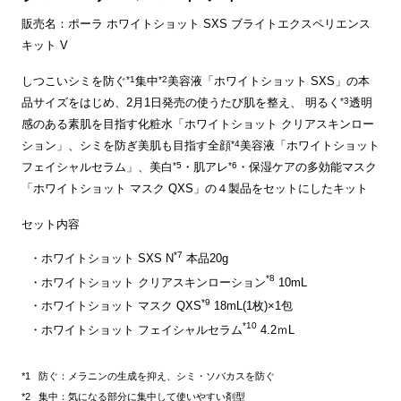
販売名：ポーラ ホワイトショット SXS ブライトエクスペリエンス
キット V
*1
*2
しつこいシミを防ぐ
集中
美容液「ホワイトショット SXS」の本
*3
品サイズをはじめ、2月1日発売の使うたび肌を整え、 明るく
透明
感のある素肌を目指す化粧水「ホワイトショット クリアスキンロー
*4
ション」、シミを防ぎ美肌も目指す全顔
美容液「ホワイトショット
*5
*6
フェイシャルセラム」、美白
・肌アレ
・保湿ケアの多効能マスク
「ホワイトショット マスク QXS」の４製品をセットにしたキット
セット内容
*7
ホワイトショット SXS N
本品20g
*8
ホワイトショット クリアスキンローション
10mL
*9
ホワイトショット マスク QXS
18mL(1枚)×1包
*10
ホワイトショット フェイシャルセラム
4.2ｍL
防ぐ：メラニンの生成を抑え、シミ・ソバカスを防ぐ
集中：気になる部分に集中して使いやすい剤型