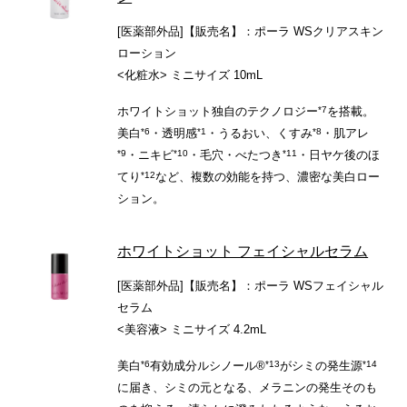
[医薬部外品]【販売名】：ポーラ WSクリアスキン
ローション
<化粧水> ミニサイズ 10mL
*7
ホワイトショット独自のテクノロジー
を搭載。
*6
*1
*8
美白
・透明感
・うるおい、くすみ
・肌アレ
*9
*10
*11
・ニキビ
・毛穴・べたつき
・日ヤケ後のほ
*12
てり
など、複数の効能を持つ、濃密な美白ロー
ション。
ホワイトショット フェイシャルセラム
[医薬部外品]【販売名】：ポーラ WSフェイシャル
セラム
<美容液> ミニサイズ 4.2mL
*6
*13
*14
美白
有効成分ルシノール®
がシミの発生源
に届き、シミの元となる、メラニンの発生そのも