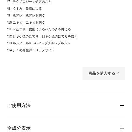
テクノロジー：処方のこと
くすみ：乾燥による
肌アレ：肌アレを防ぐ
ニキビ：ニキビを防ぐ
べたつき：皮脂によるべたつきを抑える
日ヤケ後のほてり：日ヤケ後のほてりを防ぐ
ルシノール®：4－n－ブチルレゾルシン
シミの発生源：メラノサイト
商品を購入する
ご使用方法
全成分表示