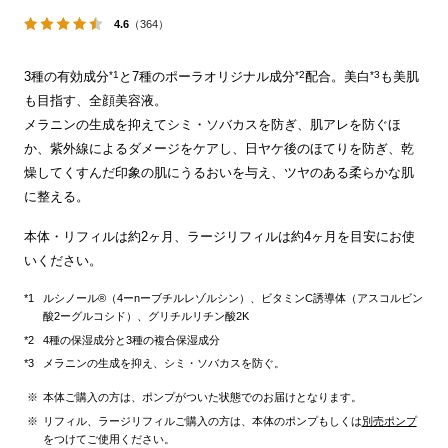
4.6
（364）
*1
*2
*3
3種の有効成分
と7種のポーラオリジナル成分
配合。美白
も美肌
も目指す、全顔美容液。
メラニンの生成を抑えてシミ・ソバカスを防ぎ、肌アレを防ぐほ
か、紫外線によるダメージをケアし、日ヤケ後のほてりを防ぎ、乾
燥してくすんだ印象の肌にうるおいを与え、ツヤのある柔らかな肌
に整える。
本体・リフィルは約2ヶ月、ラージリフィルは約4ヶ月を目安にお使
いください。
ルシノール®（4ーnーブチルレゾルシン）、ビタミンC誘導体（アスコルビン
酸2ーグルコシド）、グリチルリチン酸2K
4種の保湿成分と3種の複合保湿成分
メラニンの生成を抑え、シミ・ソバカスを防ぐ。
本体ご購入の方は、ポンプがついた状態でのお届けとなります。
リフィル、ラージリフィルご購入の方は、本体のポンプもしくは
別売ポンプ
をつけてご使用ください。