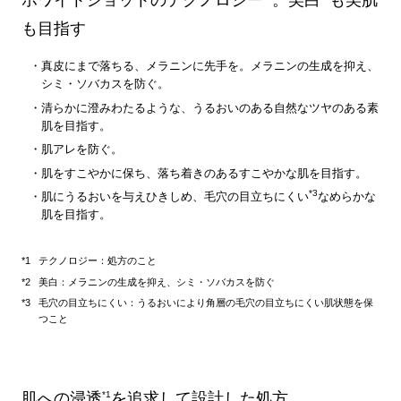
ホワイトショットのテクノロジー
。美白
も美肌
も目指す
真皮にまで落ちる、メラニンに先手を。メラニンの生成を抑え、
シミ・ソバカスを防ぐ。
清らかに澄みわたるような、うるおいのある自然なツヤのある素
肌を目指す。
肌アレを防ぐ。
肌をすこやかに保ち、落ち着きのあるすこやかな肌を目指す。
*3
肌にうるおいを与えひきしめ、毛穴の目立ちにくい
なめらかな
肌を目指す。
テクノロジー：処方のこと
美白：メラニンの生成を抑え、シミ・ソバカスを防ぐ
毛穴の目立ちにくい：うるおいにより角層の毛穴の目立ちにくい肌状態を保
つこと
肌への浸透
*1
を追求して設計した処方