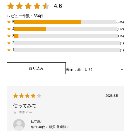
4.6
レビュー件数：
364
件
★
5
(235)
★
4
(112)
★
3
(15)
★
2
(1)
★
1
(1)
絞り込み
表示：新しい順
2026.8.5
使ってみて
色：本体 25mL
NATSU
年代:
40代
肌質:
普通肌