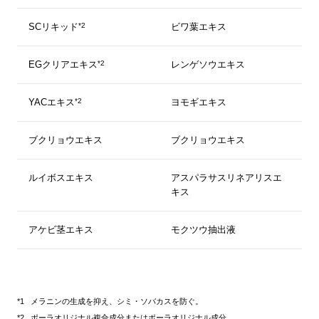
*2
SCリキッド
ビワ葉エキス
*2
EGクリアエキス
レンゲソウエキス
*2
YACエキス
ヨモギエキス
ブクリョウエキス
ブクリョウエキス
ルイボスエキス
アスパラサスリネアリスエ
キス
アケビ茎エキス
モクツウ抽出液
メラニンの生成を抑え、シミ・ソバカスを防ぐ。
ポーラオリジナル複合成分またはポーラオリジナル成分