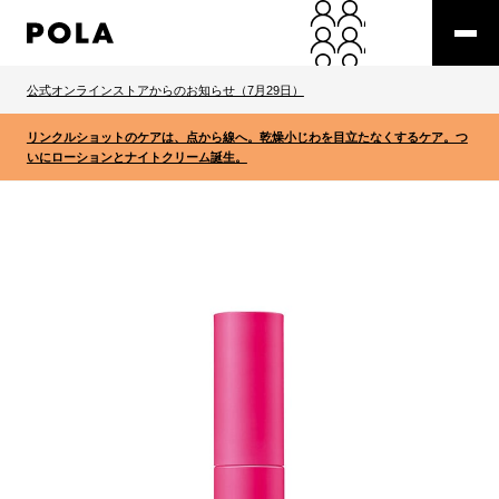
公式オンラインストアからのお知らせ（7月29日）
リンクルショットのケアは、点から線へ。乾燥小じわを目立たなくするケア。つ
いにローションとナイトクリーム誕生。