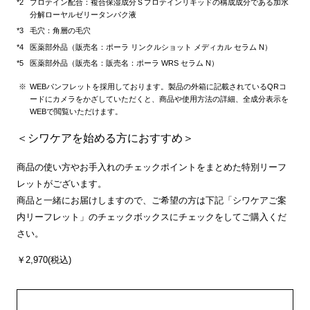
プロテイン配合：複合保湿成分Ｓプロテインリキッドの構成成分である加水
分解ローヤルゼリータンパク液
毛穴：角層の毛穴
医薬部外品（販売名：ポーラ リンクルショット メディカル セラム N）
医薬部外品（販売名：販売名：ポーラ WRS セラム N）
WEBパンフレットを採用しております。製品の外箱に記載されているQRコ
ードにカメラをかざしていただくと、商品や使用方法の詳細、全成分表示を
WEBで閲覧いただけます。
＜シワケアを始める方におすすめ＞
商品の使い方やお手入れのチェックポイントをまとめた特別リーフ
レットがございます。
商品と一緒にお届けしますので、ご希望の方は下記「シワケアご案
内リーフレット」のチェックボックスにチェックをしてご購入くだ
さい。
￥2,970(税込)