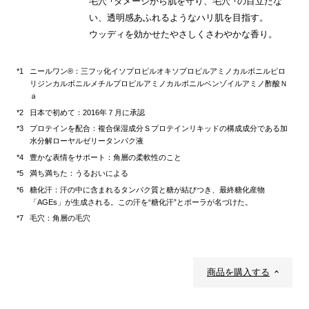
毛穴
ダメージから肌を守り、毛穴
の目立たな
い、透明感あふれるようなハリ肌を目指す。
ウッディを効かせたやさしくさわやかな香り。
ニールワン®：三フッ化イソプロピルオキソプロピルアミノカルボニルピロ
リジンカルボニルメチルプロピルアミノカルボニルベンゾイルアミノ酢酸Ｎ
ａ
日本で初めて：2016年７月に承認
プロテインを配合：複合保湿成分Ｓプロテインリキッドの構成成分である加
水分解ローヤルゼリータンパク液
豊かな表情をサポート：角層の柔軟性のこと
満ち満ちた：うるおいによる
糖化汗：汗の中に含まれるタンパク質と糖が結びつき、最終糖化産物
「AGEs」が生成される。この汗を“糖化汗”とポーラが名づけた。
毛穴：角層の毛穴
商品を購入する