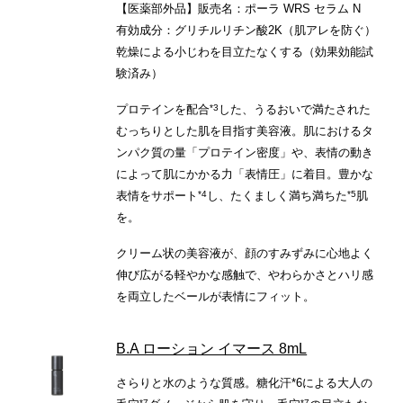
【医薬部外品】販売名：ポーラ WRS セラム N
有効成分：グリチルリチン酸2K（肌アレを防ぐ）
乾燥による小じわを目立たなくする（効果効能試
験済み）
*3
プロテインを配合
した、うるおいで満たされた
むっちりとした肌を目指す美容液。肌におけるタ
ンパク質の量「プロテイン密度」や、表情の動き
によって肌にかかる力「表情圧」に着目。豊かな
*4
*5
表情をサポート
し、たくましく満ち満ちた
肌
を。
クリーム状の美容液が、顔のすみずみに心地よく
伸び広がる軽やかな感触で、やわらかさとハリ感
を両立したベールが表情にフィット。
B.A ローション イマース 8mL
さらりと水のような質感。糖化汗*6による大人の
*7
*7