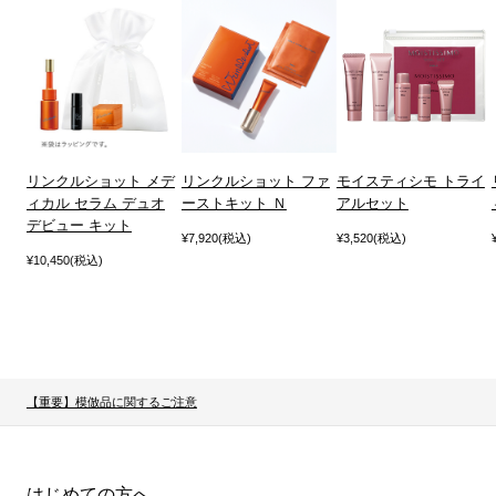
リンクルショット メデ
リンクルショット ファ
モイスティシモ トライ
ィカル セラム デュオ
ーストキット Ｎ
アルセット
デビュー キット
¥7,920(税込)
¥3,520(税込)
¥10,450(税込)
【重要】模倣品に関するご注意
はじめての方へ