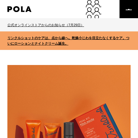
公式オンラインストアからのお知らせ（7月29日）
リンクルショットのケアは、点から線へ。乾燥小じわを目立たなくするケア。つ
いにローションとナイトクリーム誕生。