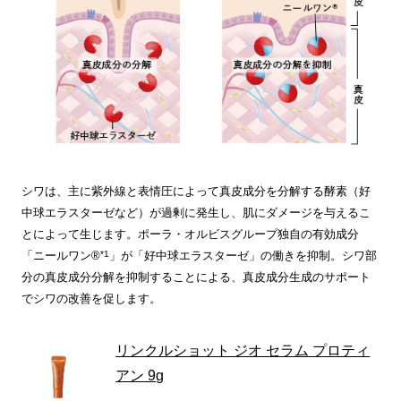
シワは、主に紫外線と表情圧によって真皮成分を分解する酵素（好
中球エラスターゼなど）が過剰に発生し、肌にダメージを与えるこ
とによって生じます。ポーラ・オルビスグループ独自の有効成分
*1
「ニールワン®
」が「好中球エラスターゼ」の働きを抑制。シワ部
分の真皮成分分解を抑制することによる、真皮成分生成のサポート
でシワの改善を促します。
リンクルショット ジオ セラム プロティ
アン 9g