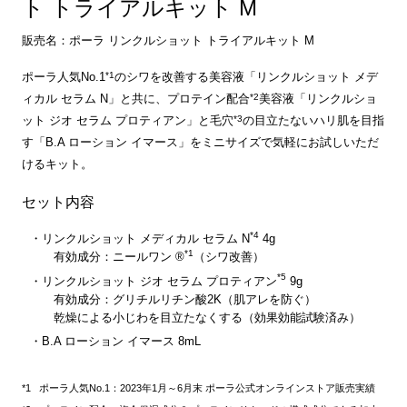
ト トライアルキット M
販売名：ポーラ リンクルショット トライアルキット M
*1
ポーラ人気No.1
のシワを改善する美容液「リンクルショット メデ
*2
ィカル セラム N」と共に、プロテイン配合
美容液「リンクルショ
*3
ット ジオ セラム プロティアン」と毛穴
の目立たないハリ肌を目指
す「B.A ローション イマース」をミニサイズで気軽にお試しいただ
けるキット。
セット内容
*4
リンクルショット メディカル セラム N
4g
*1
有効成分：ニールワン ®
（シワ改善）
*5
リンクルショット ジオ セラム プロティアン
9g
有効成分：グリチルリチン酸2K（肌アレを防ぐ）
乾燥による小じわを目立たなくする（効果効能試験済み）
B.A ローション イマース 8mL
ポーラ人気No.1：2023年1月～6月末 ポーラ公式オンラインストア販売実績