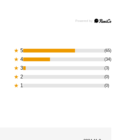
★
5
(65)
★
4
(34)
★
3
(3)
★
2
(0)
★
1
(0)