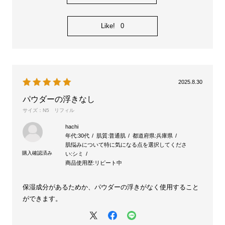
Like!
0
2025.8.30
パウダーの浮きなし
サイズ：N5 リフィル
hachi
年代:
30代
肌質:
普通肌
都道府県:
兵庫県
肌悩みについて特に気になる点を選択してくださ
い:
シミ
商品使用歴:
リピート中
保湿成分があるためか、パウダーの浮きがなく使用すること
ができます。