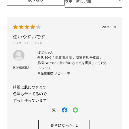
表示：新しい順
2026.1.26
使いやすいです
サイズ：P1 リフィル
ばばちゃん
年代:
60代
肌質:
乾性肌
都道府県:
千葉県
肌悩みについて特に気になる点を選択してくださ
い:
シワ
商品使用歴:
リピート中
綺麗に肌につきます
色味も合ってるので
ずっと使っています
参考になった
1