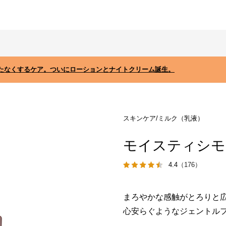
たなくするケア。ついにローションとナイトクリーム誕生。
スキンケア/ミルク（乳液）
モイスティシモ
4.4
（176）
まろやかな感触がとろりと
心安らぐようなジェントル