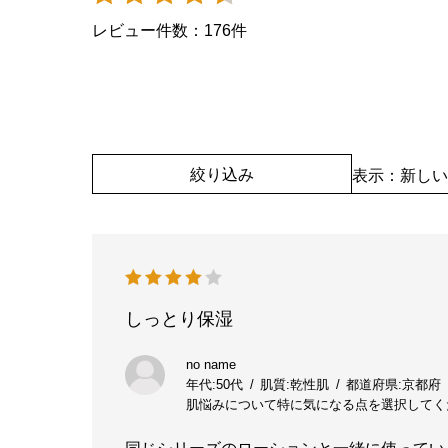
レビュー件数：
176
件
絞り込み
表示：新しい
しっとり保湿
no name
年代:
50代
肌質:
乾性肌
都道府県:
京都府
肌悩みについて特に気になる点を選択してく