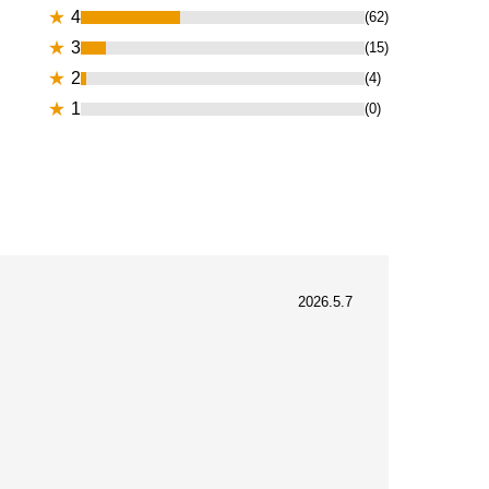
★
4
(62)
★
3
(15)
★
2
(4)
★
1
(0)
2026.5.7