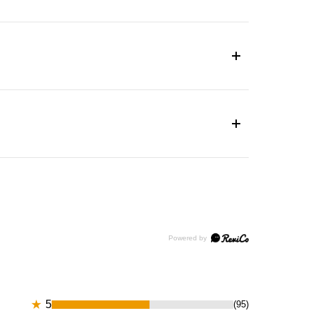
★
5
(95)