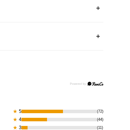
★
5
(72)
★
4
(44)
★
3
(11)