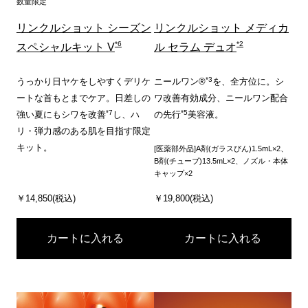
数量限定
リンクルショット シーズン
リンクルショット メディカ
*6
*2
スペシャルキット V
ル セラム デュオ
*3
うっかり日ヤケをしやすくデリケ
ニールワン®
を、全方位に。シ
ートな首もとまでケア。日差しの
ワ改善有効成分、ニールワン配合
*7
*5
強い夏にもシワを改善
し、ハ
の先行
美容液。
リ・弾力感のある肌を目指す限定
キット。
[医薬部外品]A剤(ガラスびん)1.5mL×2、
B剤(チューブ)13.5mL×2、ノズル・本体
キャップ×2
￥14,850(税込)
￥19,800(税込)
カートに入れる
カートに入れる