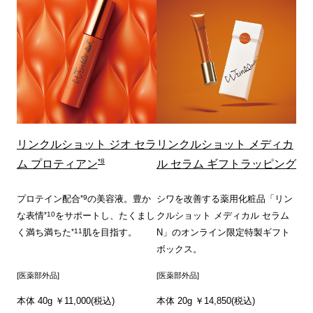
リンクルショット ジオ セラ
リンクルショット メディカ
*8
ム プロティアン
ル セラム ギフトラッピング
*9
プロテイン配合
の美容液。豊か
シワを改善する薬用化粧品「リン
*10
な表情
をサポートし、たくまし
クルショット メディカル セラム
*11
く満ち満ちた
肌を目指す。
N」のオンライン限定特製ギフト
ボックス。
[医薬部外品]
[医薬部外品]
本体 40g ￥11,000(税込)
本体 20g ￥14,850(税込)