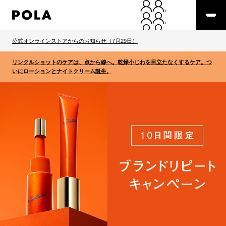
公式オンラインストアからのお知らせ（7月29日）
リンクルショットのケアは、点から線へ。乾燥小じわを目立たなくするケア。つ
いにローションとナイトクリーム誕生。