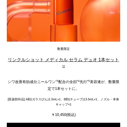
数量限定
リンクルショット メディカル セラム デュオ 1本セット
*2
*3
*4
*5
シワ改善有効成分ニールワン
配合の全顔
先行
美容液が、数量限
定で1本セットに。
[医薬部外品] A剤(ガラスびん)1.5mL×1、B剤(チューブ)13.5mL×1、ノズル・本体
キャップ×1
￥10,450(税込)