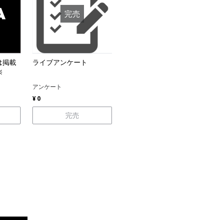
完売
は掲載
ライブアンケート
※
アンケート
¥ 0
完売