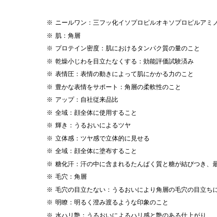
ニールワン：三フッ化イソプロピルオキソプロピルアミ
肌：角層
プロテイン密度：肌におけるタンパク質の量のこと
乾燥小じわを目立たなくする：効能評価試験済み
表情圧：表情の動きによって肌にかかる力のこと
豊かな表情をサポート：角層の柔軟性のこと
アップ：自社従来品比
全域：顔全体に使用すること
輝き：うるおいによるツヤ
立体感：ツヤ感で立体的に見せる
全域：顔全体に塗布すること
糖化汗：汗の中に含まれるたんぱく質と糖が結びつき、最
毛穴：角層
毛穴の目立たない：うるおいにより角層の毛穴の目立ち
明瞭：明るく澄み渡るような印象のこと
水ハリ艶：うるおいによるハリ感と艶のある仕上がり