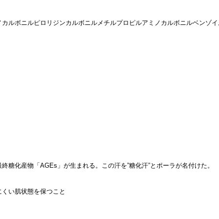
ノカルボニルピロリジンカルボニルメチルプロピルアミノカルボニルベンゾイ
終糖化産物「AGEs」が生まれる。この汗を”糖化汗”とポーラが名付けた。
にくい肌状態を保つこと