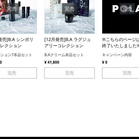
完売
完売
完売
発売]B.A シンボリ
[12月発売]B.A ラグジュ
※こちらのページ
レクション
アリーコレクション
終了いたしました
ーション7本品セット
B.Aクリーム本品セット
キャンペーン内容
0
¥ 41,800
¥ 0
完売
完売
完売