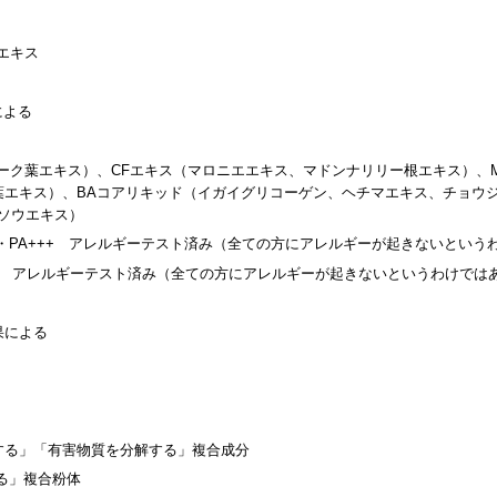
ンファンデーション
ディカル セラム N
ケース
エキス
ケース
20g
り
¥ 2,750
¥ 14,850
¥
による
カートに入れる
カートに入れる
ーク葉エキス）、CFエキス（マロニエエキス、マドンナリリー根エキス）、M
葉エキス）、BAコアリキッド（イガイグリコーゲン、ヘチマエキス、チョウ
ゲソウエキス）
40・PA+++ アレルギーテスト済み（全ての方にアレルギーが起きないとい
完売
PA++ アレルギーテスト済み（全ての方にアレルギーが起きないというわけでは
果による
B.A ライト セレクタ
<8月2日配信>視聴者
ー
アンケート
45g
所要時間5分
する」「有害物質を分解する」複合成分
¥ 12,100
¥ 0
る」複合粉体
完売
カートに入れる