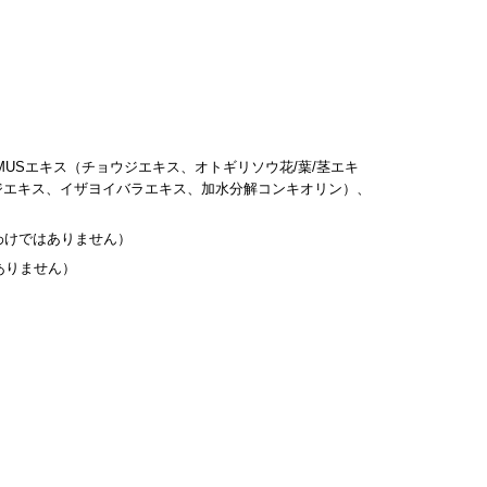
パウダー N
ング カラークリーム
リフィル16g(ケース別売
リフィル全6色各30g(ケ
)
ース別売)
 10,450
¥ 13,750
カートに入れる
カートに入れる
USエキス（チョウジエキス、オトギリソウ花/葉/茎エキ
ジエキス、イザヨイバラエキス、加水分解コンキオリン）、
うわけではありません）
ありません）