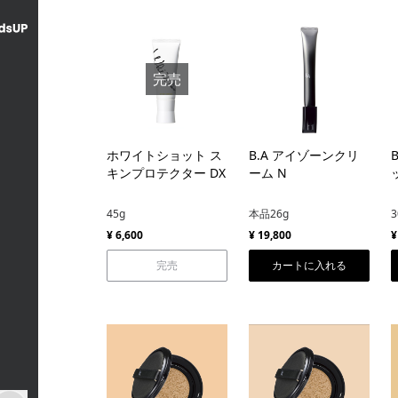
完売
ホワイトショット ス
B.A アイゾーンクリ
キンプロテクター DX
ーム N
45g
本品26g
3
¥ 6,600
¥ 19,800
¥
完売
カートに入れる