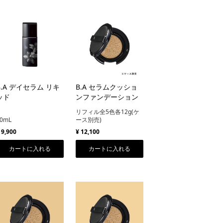
B.A デイセラム リキ
B.A セラムクッショ
ッド
ンファンデーション
リフィル全5色各12g(ケ
0mL
ース別売)
 9,900
¥ 12,100
カートに入れる
カートに入れる