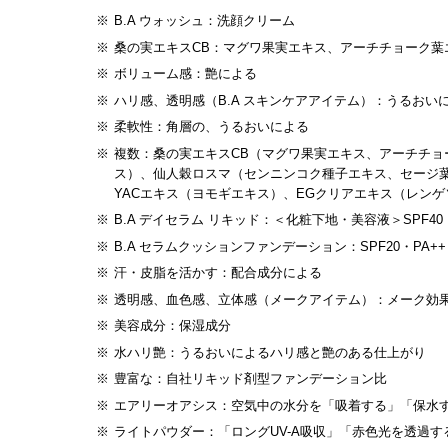
B.A ウォッシュ：洗顔クリーム
桑の実エキスCB：マグワ果実エキス、アーチチョーク葉
ボリューム感：艶による
ハリ感、透明感（B.A スキンケアアイテム）：うるおい
柔軟性：角層の、うるおいによる
複数：桑の実エキスCB（マグワ果実エキス、アーチチョ
ス）、仙人穀ロスマ（センニンコク種子エキス、セージ
YACエキス（ヨモギエキス）、EGクリアエキス（レン
B.A デイセラム リキッド：＜化粧下地・美容液＞SPF
B.A セラムクッションファンデーション：SPF20・
汗・皮脂を活かす：配合成分による
透明感、血色感、立体感（メークアイテム）：メーク効
美容成分：保湿成分
水ハリ艶：うるおいによるハリ感と艶のある仕上がり
豊富な：自社リキッド剤型ファンデーション比
エアリーオアシス：空気中の水分を「吸着する」「保水
ライトパウダー：「ロングUV-A吸収」「赤色光を透過す