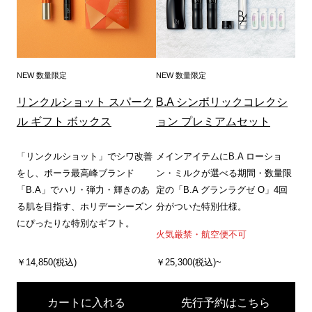
NEW 数量限定
NEW 数量限定
リンクルショット スパーク
B.A シンボリックコレクシ
ル ギフト ボックス
ョン プレミアムセット
「リンクルショット」でシワ改善
メインアイテムにB.A ローショ
をし、ポーラ最高峰ブランド
ン・ミルクが選べる期間・数量限
「B.A」でハリ・弾力・輝きのあ
定の「B.A グランラグゼ O」4回
る肌を目指す、ホリデーシーズン
分がついた特別仕様。
にぴったりな特別なギフト。
火気厳禁・航空便不可
￥14,850(税込)
￥25,300(税込)~
カートに入れる
先行予約はこちら