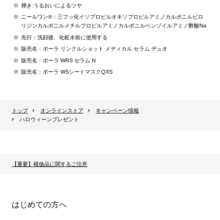
輝き:うるおいによるツヤ
ニールワン®：三フッ化イソプロピルオキソプロピルアミノカルボニルピロ
リジンカルボニルメチルプロピルアミノカルボニルベンゾイルアミノ酢酸Na
先行：洗顔後、化粧水前に使用する
販売名：ポーラ リンクルショット メディカル セラム デュオ
販売名：ポーラ WRS セラム N
販売名：ポーラ WSシートマスクQXS
トップ
オンラインストア
キャンペーン情報
ハロウィーンプレゼント
【重要】模倣品に関するご注意
はじめての方へ