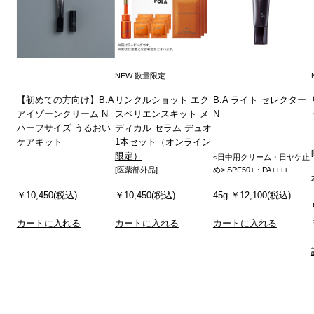
NEW 数量限定
【初めての方向け】B.A
リンクルショット エク
B.A ライト セレクター
アイゾーンクリーム N
スペリエンスキット メ
N
ハーフサイズ うるおい
ディカル セラム デュオ
ケアキット
1本セット（オンライン
限定）
<日中用クリーム・日ヤケ止
[医薬部外品]
め> SPF50+・PA++++
￥10,450(税込)
￥10,450(税込)
45g ￥12,100(税込)
カートに入れる
カートに入れる
カートに入れる