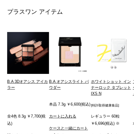
プラスワン アイテム
B.A 3Dオアシス アイカ
B.A オアシスライト パ
ホワイトショット イン
ラー
ウダー
ナーロック タブレット
IXS N
本品 7.3g ￥6,600(税込)
[特許取得健康食品]
全4色 8.3g ￥7,700(税
カートに入れる
レギュラー 60粒
込)
￥6,696(税込) ※
ケースと一緒にカート