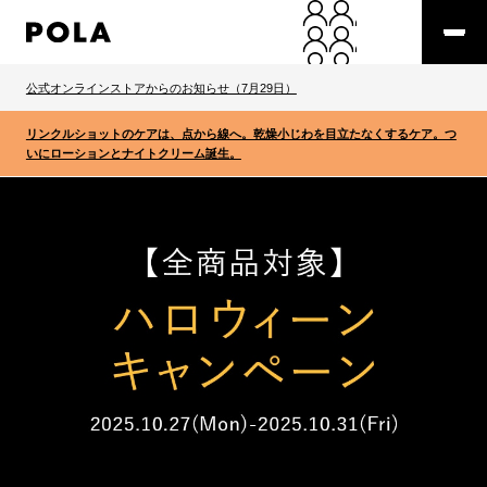
公式オンラインストアからのお知らせ（7月29日）
リンクルショットのケアは、点から線へ。乾燥小じわを目立たなくするケア。つ
いにローションとナイトクリーム誕生。