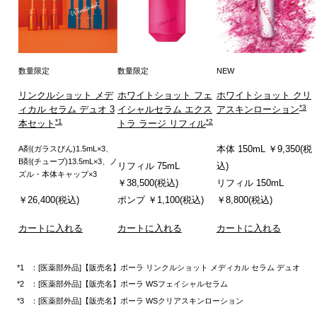
数量限定
数量限定
NEW
リンクルショット メデ
ホワイトショット フェ
ホワイトショット クリ
*3
ィカル セラム デュオ 3
イシャルセラム エクス
アスキンローション
*1
*2
本セット
トラ ラージ リフィル
本体 150mL ￥9,350(税
A剤(ガラスびん)1.5mL×3、
B剤(チューブ)13.5mL×3、ノ
リフィル 75mL
込)
ズル・本体キャップ×3
￥38,500(税込)
リフィル 150mL
￥26,400(税込)
ポンプ ￥1,100(税込)
￥8,800(税込)
カートに入れる
カートに入れる
カートに入れる
：[医薬部外品]【販売名】ポーラ リンクルショット メディカル セラム デュオ
：[医薬部外品]【販売名】ポーラ WSフェイシャルセラム
：[医薬部外品]【販売名】ポーラ WSクリアスキンローション