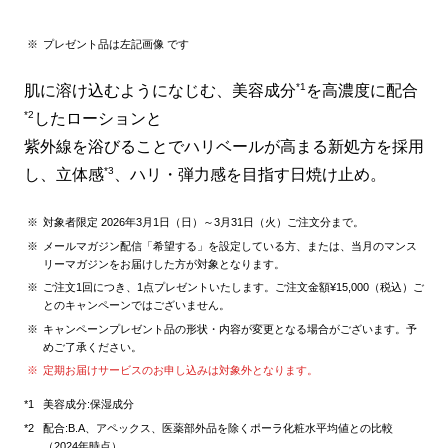
プレゼント品は左記画像 です
*1
肌に溶け込むようになじむ、美容成分
を高濃度に配合
*2
したローションと
紫外線を浴びることでハリベールが高まる新処方を採用
*3
し、立体感
、ハリ・弾力感を目指す日焼け止め。
対象者限定 2026年3月1日（日）～3月31日（火）ご注文分まで。
メールマガジン配信「希望する」を設定している方、または、当月のマンス
リーマガジンをお届けした方が対象となります。
ご注文1回につき、1点プレゼントいたします。ご注文金額¥15,000（税込）ご
とのキャンペーンではございません。
キャンペーンプレゼント品の形状・内容が変更となる場合がございます。予
めご了承ください。
定期お届けサービスのお申し込みは対象外となります。
美容成分:保湿成分
配合:B.A、アペックス、医薬部外品を除くポーラ化粧水平均値との比較
（2024年時点）