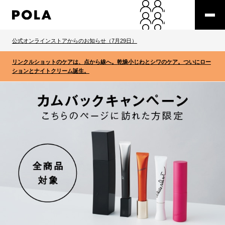
公式オンラインストアからのお知らせ（7月29日）
リンクルショットのケアは、点から線へ。乾燥小じわとシワのケア。ついにロー
ションとナイトクリーム誕生。