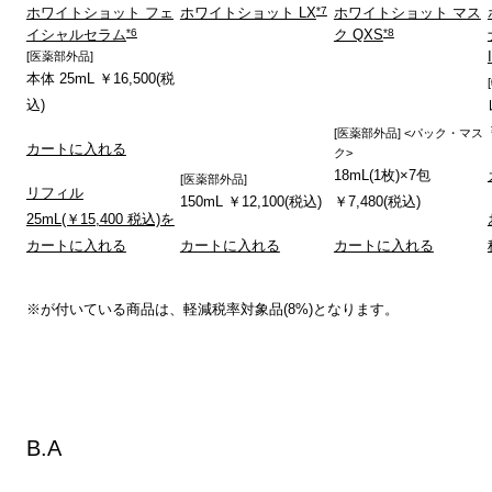
*7
ホワイトショット フェ
ホワイトショット LX
ホワイトショット マス
*6
*8
イシャルセラム
ク QXS
[医薬部外品]
本体 25mL ￥16,500(税
込)
[医薬部外品] <パック・マス
カートに入れる
ク>
18mL(1枚)×7包
[医薬部外品]
リフィル
150mL ￥12,100(税込)
￥7,480(税込)
25mL(￥15,400 税込)を
カートに入れる
カートに入れる
カートに入れる
※が付いている商品は、軽減税率対象品(8%)となります。
B.A