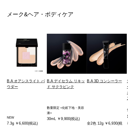
メーク&ヘア・ボディケア
B.A オアシスライト パ
B.A デイセラム リキッ
B.A 3D コンシーラー
ウダー
ド サクラピンク
数量限定 <化粧下地・美容
液>
NEW
30mL ￥9,900(税込)
7.3g ￥6,600(税込)
全2色 12g ￥6,930(税