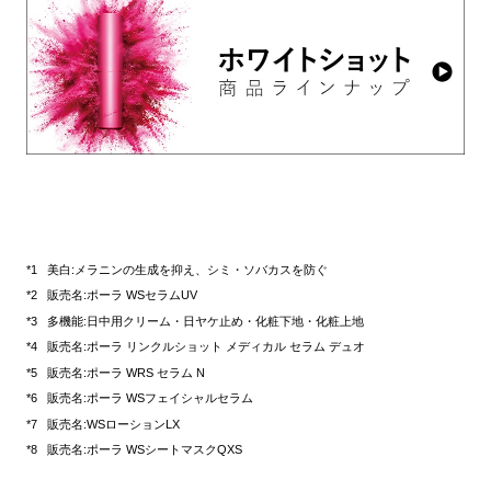
美白:メラニンの生成を抑え、シミ・ソバカスを防ぐ
販売名:ポーラ WSセラムUV
多機能:日中用クリーム・日ヤケ止め・化粧下地・化粧上地
販売名:ポーラ リンクルショット メディカル セラム デュオ
販売名:ポーラ WRS セラム N
販売名:ポーラ WSフェイシャルセラム
販売名:WSローションLX
販売名:ポーラ WSシートマスクQXS