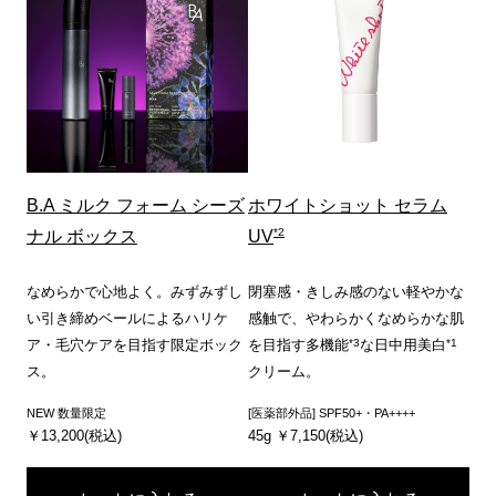
B.A ミルク フォーム シーズ
ホワイトショット セラム
*2
ナル ボックス
UV
なめらかで心地よく。みずみずし
閉塞感・きしみ感のない軽やかな
い引き締めベールによるハリケ
感触で、やわらかくなめらかな肌
*3
*1
ア・毛穴ケアを目指す限定ボック
を目指す多機能
な日中用美白
ス。
クリーム。
NEW 数量限定
[医薬部外品] SPF50+・PA++++
￥13,200(税込)
45g ￥7,150(税込)