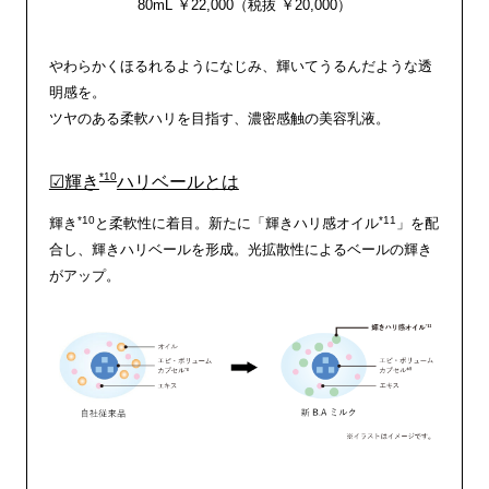
80mL ￥22,000（税抜 ￥20,000）
やわらかくほるれるようになじみ、輝いてうるんだような透
明感を。
ツヤのある柔軟ハリを目指す、濃密感触の美容乳液。
*10
☑輝き
ハリベールとは
*10
*11
輝き
と柔軟性に着目。新たに「輝きハリ感オイル
」を配
合し、輝きハリベールを形成。光拡散性によるベールの輝き
がアップ。