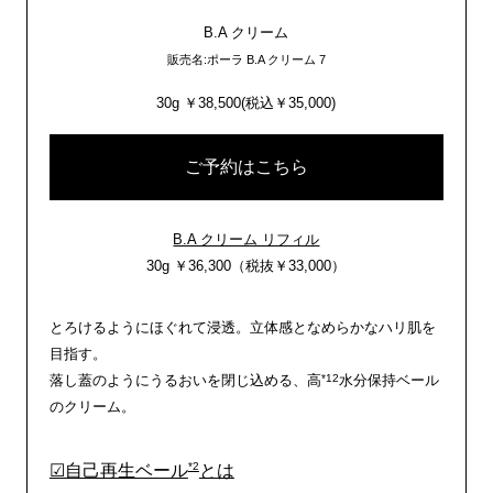
B.A クリーム
販売名:ポーラ B.A クリーム 7
30g ￥38,500(税込￥35,000)
ご予約はこちら
B.A クリーム リフィル
30g ￥36,300（税抜￥33,000）
とろけるようにほぐれて浸透。立体感となめらかなハリ肌を
目指す。
*12
落し蓋のようにうるおいを閉じ込める、高
水分保持ベール
のクリーム。
*2
☑自己再生ベール
とは