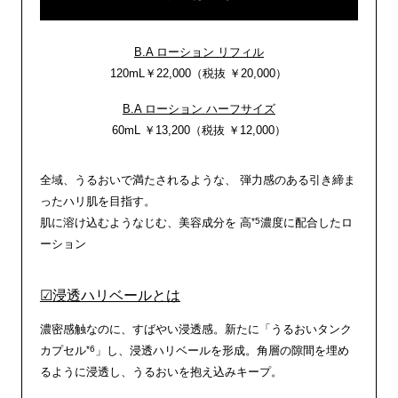
B.A ローション リフィル
120mL￥22,000（税抜 ￥20,000）
B.A ローション ハーフサイズ
60mL ￥13,200（税抜 ￥12,000）
全域、うるおいで満たされるような、 弾力感のある引き締ま
ったハリ肌を目指す。
*5
肌に溶け込むようなじむ、美容成分を 高
濃度に配合したロ
ーション
☑浸透ハリベールとは
濃密感触なのに、すばやい浸透感。新たに「うるおいタンク
*6
カプセル
」し、浸透ハリベールを形成。角層の隙間を埋め
るように浸透し、うるおいを抱え込みキープ。