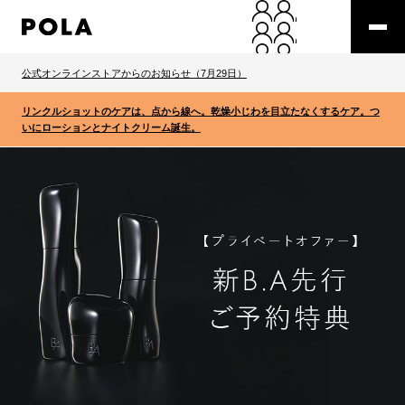
公式オンラインストアからのお知らせ（7月29日）
リンクルショットのケアは、点から線へ。乾燥小じわを目立たなくするケア。つ
いにローションとナイトクリーム誕生。