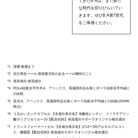
てきたB.Aは、また新た
な時代を切りひらいてい
きます。ぜひB.A第7世代
をご体感ください。
浸透:角層まで
自己再生ベール:形状復元性のあるベール物性のこと
美容成分:保湿成分
POLA化粧水平均:B.A、アペックス、医薬部外品を除くポーラ化粧水平均値と
の比較
高:B.A、アペックス、医薬部外品を除くポーラ化粧水平均値との比較(2024年
時点)
うるおいタンクカプセル:【全成分表示名】水酸化レシチン、イソステアリン
酸ポリグリセリルー10【配合目的】保湿成分※ポーラオリジナル複合成分
トランスフォーマーミセル:【全成分表示名】(C12ー20)アルキルグルコシ
ド、糖脂質【配合目的】保湿成分※ポーラオリジナル複合成分