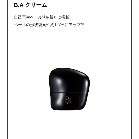
B.A クリーム
*2
自己再生ベール
を新たに搭載
*9
ベールの形状復元性約127%にアップ