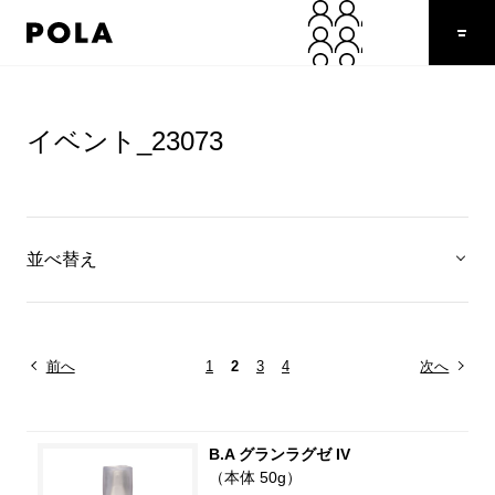
イベント_23073
並べ替え
前へ
1
2
3
4
次へ
B.A グランラグゼ IV
（本体 50g）