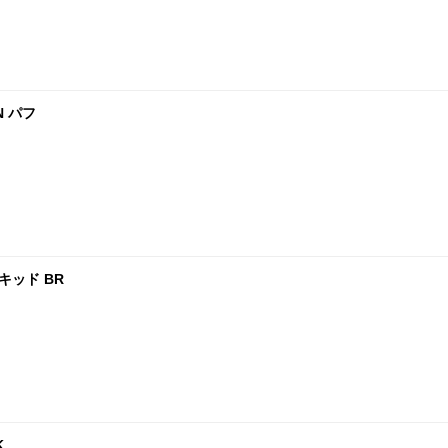
N パフ
キッド BR
K