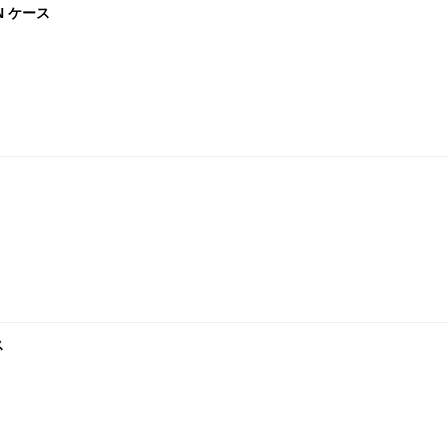
N ケース
ス