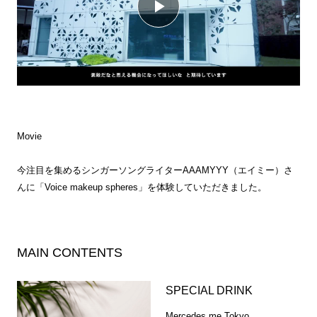
動
画
を
Movie
再
今注目を集めるシンガーソングライターAAAMYYY（エイミー）さ
生
んに「Voice makeup spheres」を体験していただきました。
す
MAIN CONTENTS
る
SPECIAL DRINK
Mercedes me Tokyo