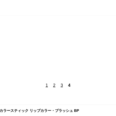
1
2
3
4
ド カラースティック リップカラー・ブラッシュ BP