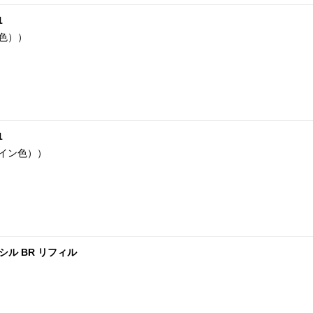
1
ン色））
1
メイン色））
シル BR リフィル