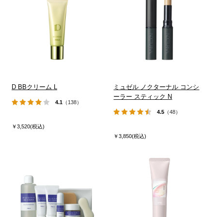
D BBクリーム L
ミュゼル ノクターナル コンシ
ーラー スティック N
4.1
（138）
4.5
（48）
￥3,520(税込)
￥3,850(税込)