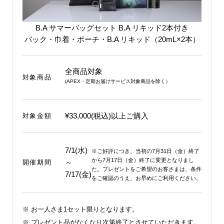
B.A サマーバッグセット B.A リキッド2本付き
バック・巾着・ポーチ・B.A リキッド（20mL×2本）
全商品対象
対象商品
(APEX・定期お届けサービス対象商品を除く）
¥33,000(税込)以上
ご購入
対象金額
7/1(水)
※ご好評につき、当初の7月31日（金）終了
から7月17日（金）終了に変更となりまし
～
開催期間
た。プレゼントをご希望のお客さまは、条件
7/17(金)
をご確認のうえ、お早めにご利用ください。
※ お一人さま1セット限りとなります。
※ プレゼント品がなくなり次第終了とさせていただきます。