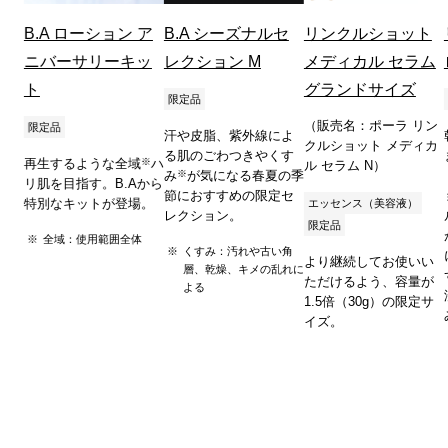
B.A ローション ア
B.A シーズナルセ
リンクルショット
ニバーサリーキッ
レクション M
メディカル セラム
ト
グランドサイズ
限定品
（販売名：ポーラ リン
限定品
汗や皮脂、紫外線によ
クルショット メディカ
る肌のごわつきやくす
※
再生するような全域
ハ
ル セラム N）
※
み
が気になる春夏の季
リ肌を目指す。B.Aから
節におすすめの限定セ
特別なキットが登場。
エッセンス（美容液）
レクション。
限定品
全域：使用範囲全体
くすみ：汚れや古い角
より継続してお使いい
層、乾燥、キメの乱れに
ただけるよう、容量が
よる
1.5倍（30g）の限定サ
イズ。