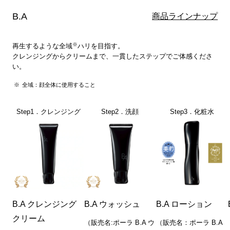
B.A
商品ラインナップ
※
再生するような全域
ハリを目指す。
クレンジングからクリームまで、一貫したステップでご体感くださ
い。
全域：顔全体に使用すること
Step1．クレンジング
Step2．洗顔
Step3．化粧水
B.A クレンジング
B.A ウォッシュ
B.A ローション
クリーム
（販売名:ポーラ B.A ウ
（販売名：ポーラ B.A