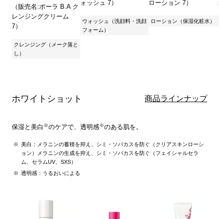
ォッシュ 7）
ローション 7）
（販売名:ポーラ B.A ク
レンジングクリーム
ウォッシュ（洗顔料・洗顔
ローション（保湿化粧水）
7）
フォーム）
クレンジング（メーク落と
し）
ホワイトショット
商品ラインナップ
※
※
保湿と美白
のケアで、透明感
のある肌を。
美白：メラニンの蓄積を抑え、シミ・ソバカスを防ぐ（クリアスキンローシ
ョン）メラニンの生成を抑え、シミ・ソバカスを防ぐ（フェイシャルセラ
ム、セラムUV、SXS）
透明感：うるおいによる